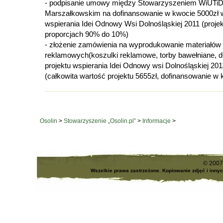
- podpisanie umowy między Stowarzyszeniem WiUTi
Marszałkowskim na dofinansowanie w kwocie 5000zł 
wspierania Idei Odnowy Wsi Dolnośląskiej 2011 (proje
proporcjach 90% do 10%)
- złożenie zamówienia na wyprodukowanie materiałów
reklamowych(koszulki reklamowe, torby bawełniane, 
projektu wspierania Idei Odnowy wsi Dolnośląskiej 201
(całkowita wartość projektu 5655zł, dofinansowanie w 
Osolin
>
Stowarzyszenie „Osolin.pl”
>
Informacje
>
© 2007
Wszelkie prawa zastrzeżone. Kopiowanie zdjęć i inny