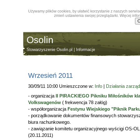
Używamy plików cookies, by ułatwić korzystanie z naszych serwis
zmień ustawienia swojej przeglądarki. Więcej infor
Osolin
Stowarzyszenie Osolin.pl | Informacje
Wrzesień 2011
30/09/11 10:00 Umieszczone w:
Info
|
Działania zarzą
- organizacja
II PIRACKIEGO Pikniku Miłośników kl
Volkswagenów
( frekwencja 78 załóg)
- współorganizacja
Festynu Wiejskiego "Piknik Parku
- porządkowanie dokumentów finansowych stowarzysze
biura rachunkowego.
- zawiązanie komitetu organizacyjnego wyścigi OS
(20.11.2011)